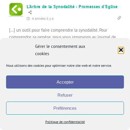
L'Arbre de la Synodalité - Promesses d'Eglise
4 années il y a
[…] un outil pour faire comprendre la synodalité. Pour
comprendre sa genèse, nous vous renvoyons au journal de
bord du groupe synodalité . Voici sa version proposée par le
Gérer le consentement aux
groupe synodalité en Assemblée plénière le 25 janvier […]
cookies
1
Nous utilisons des cookies pour optimiser notre site web et notre service.
Accepter
Refuser
Préférences
Politique de confidentialité