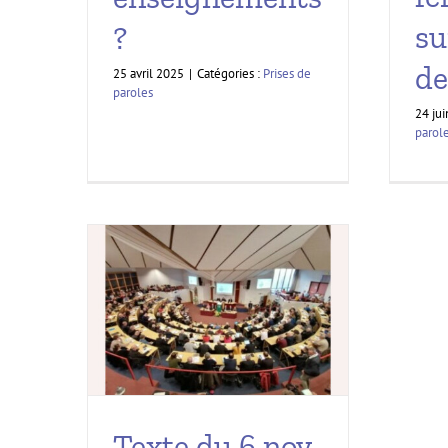
su
?
de
25 avril 2025
|
Catégories :
Prises de
paroles
24 ju
parol
Texte du 6 nov.