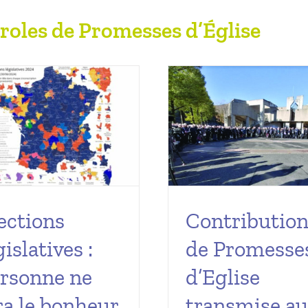
aroles de Promesses d’Église
ections
Contributio
gislatives :
de Promesse
rsonne ne
d’Eglise
ra le bonheur
transmise a