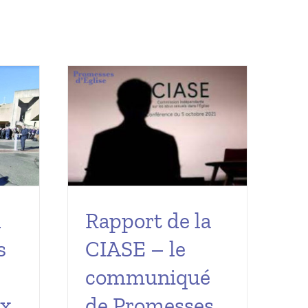
Rapport de la
n
CIASE – le
s
communiqué
de Promesses
ux