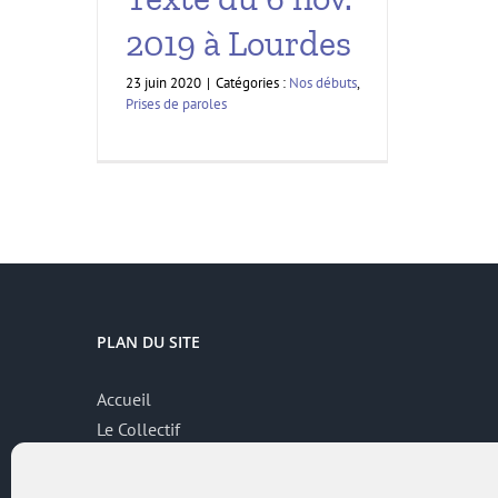
2019 à Lourdes
23 juin 2020
|
Catégories :
Nos débuts
,
Prises de paroles
PLAN DU SITE
Accueil
Le Collectif
Thématiques
Contributions