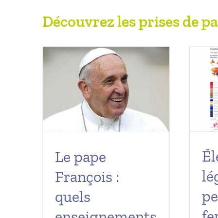
Découvrez les prises de p
Él
Le pape
lé
François :
pe
quels
fe
enseignements