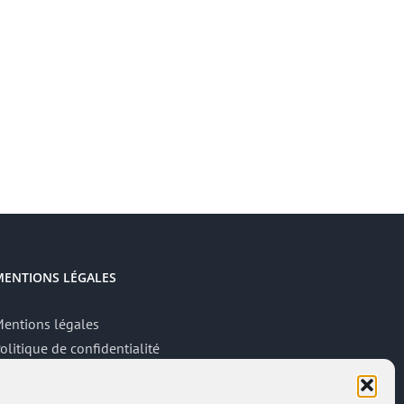
MENTIONS LÉGALES
entions légales
olitique de confidentialité
ite réalisé par
ACCK