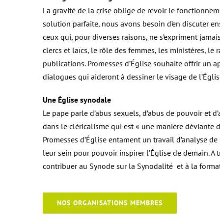
La gravité de la crise oblige de revoir le fonctionneme
solution parfaite, nous avons besoin d’en discuter e
ceux qui, pour diverses raisons, ne s’expriment jamais
clercs et laïcs, le rôle des femmes, les ministères, le
publications. Promesses d’Église souhaite offrir un a
dialogues qui aideront à dessiner le visage de l’Égli
Une Église synodale
Le pape parle d’abus sexuels, d’abus de pouvoir et d’
dans le cléricalisme qui est « une manière déviante d
Promesses d’Église entament un travail d’analyse de 
leur sein pour pouvoir inspirer l’Église de demain. A t
contribuer au Synode sur la Synodalité et à la forma
NOS ORGANISATIONS MEMBRES