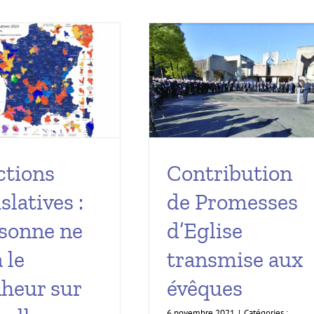
ctions
Contribution
slatives :
de Promesses
sonne ne
d’Eglise
 le
transmise aux
heur sur
évêques⁩
6 novembre 2021
|
Catégories :