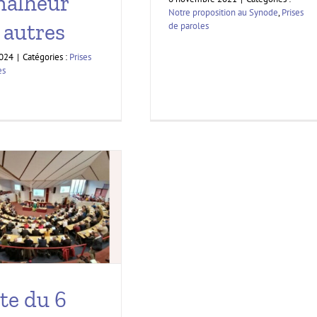
malheur
Notre proposition au Synode
,
Prises
 autres
de paroles
2024
|
Catégories :
Prises
es
te du 6