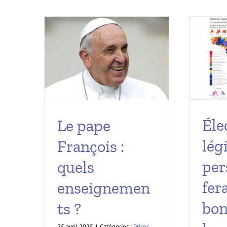
Éle
Le pape
légi
François :
per
quels
fera
enseignemen
bon
ts ?
25 avril 2025
|
Catégories :
Prises