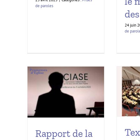
le 
de paroles
des
24 juin 
de parol
Tex
Rapport de la