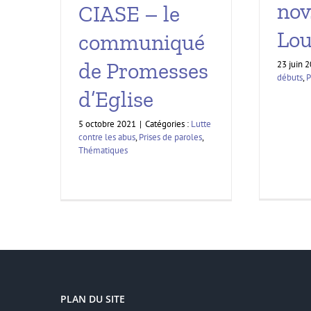
nov
CIASE – le
Lou
communiqué
de Promesses
23 juin 
débuts
,
P
d’Eglise
5 octobre 2021
|
Catégories :
Lutte
contre les abus
,
Prises de paroles
,
Thématiques
PLAN DU SITE