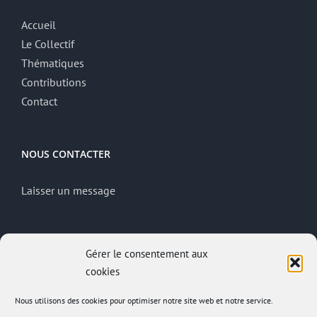
Accueil
Le Collectif
Thématiques
Contributions
Contact
NOUS CONTACTER
Laisser un message
MENTIONS LÉGALES
Gérer le consentement aux
cookies
Mentions légales
Politique de confidentialité
Nous utilisons des cookies pour optimiser notre site web et notre service.