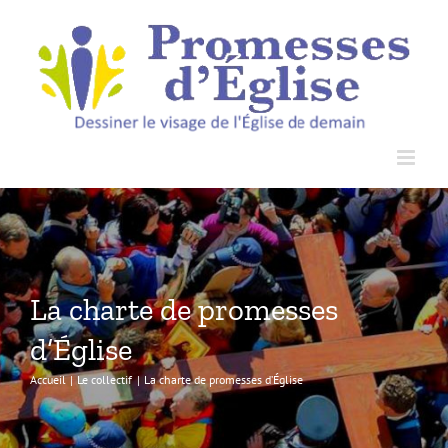
Passer
au
contenu
La charte de promesses
d’Église
Accueil
Le collectif
La charte de promesses d’Église