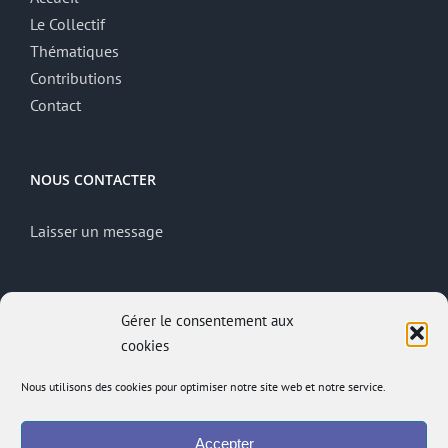
Le Collectif
Thématiques
Contributions
Contact
NOUS CONTACTER
Laisser un message
MENTIONS LÉGALES
Gérer le consentement aux
cookies
Mentions légales
Politique de confidentialité
Nous utilisons des cookies pour optimiser notre site web et notre service.
Site réalisé par
ACCK
Accepter