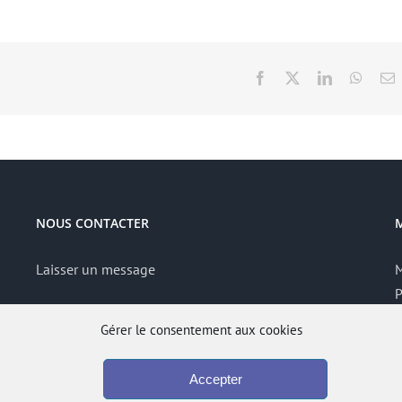
Facebook
X
LinkedIn
Whats
E
NOUS CONTACTER
Laisser un message
M
P
S
Gérer le consentement aux cookies
A
Accepter
A