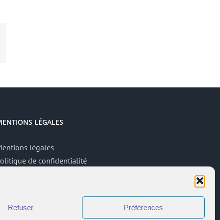
App
mail
MENTIONS LÉGALES
entions légales
olitique de confidentialité
ite réalisé par
ACCK
ccès administrateur
Refuser
Préférences
ccès à l’intranet