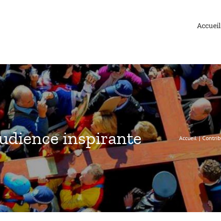
Accueil
udience inspirante
Accueil
Contrib