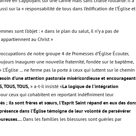
 arrivé en s’appuyant sur une canne mais sans chaise roulante. Il a
si sur la « responsabilité de tous dans l’édification de l’Église et
mes sont l’objet : « dans le plan du salut, il n’y a pas de
 appartiennent au Christ »
réoccupations de notre groupe 4 de Promesses d’Église Écouter,
toujours inaugurer une nouvelle fraternité, fondée sur le baptême,
. « L’Église … ne ferme pas la porte à ceux qui luttent sur le chemin
esoin d’une attention pastorale miséricordieuse et encourageant
S, TOUS, TOUS,
» a-t-il insisté «
La logique de l’intégration
our ceux qui cohabitent en reportant indéfiniment leur
és ; ils sont frères et sœurs, l’Esprit Saint répand en eux des don
 présence dans l’Église témoigne de leur volonté de persévérer
loureuses…
. Dans les familles les blessures sont guéries par