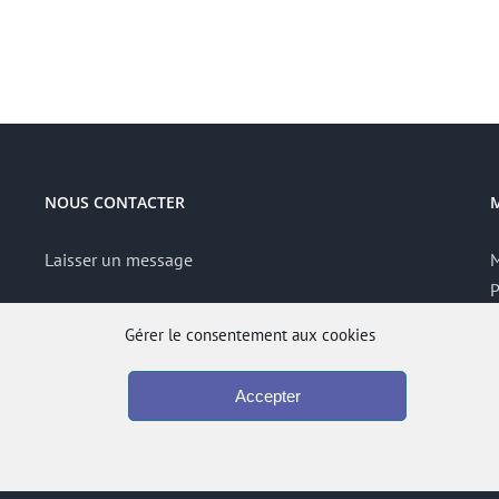
NOUS CONTACTER
Laisser un message
M
P
S
Gérer le consentement aux cookies
A
Accepter
A