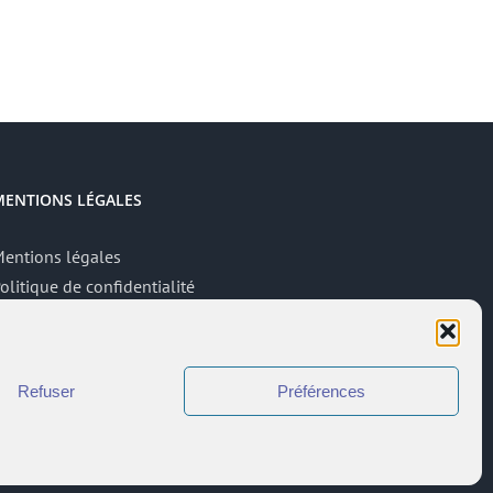
MENTIONS LÉGALES
entions légales
olitique de confidentialité
ite réalisé par
ACCK
ccès administrateur
Refuser
Préférences
ccès à l’intranet