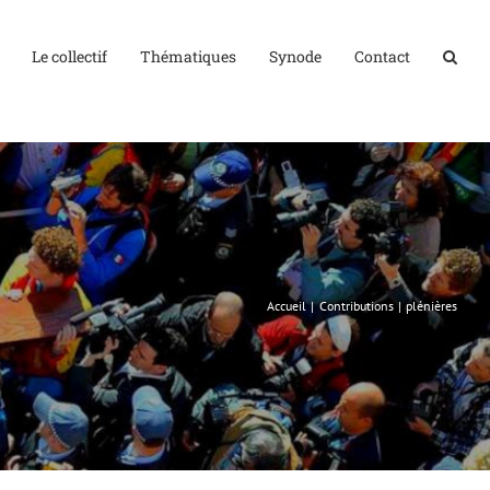
Le collectif
Thématiques
Synode
Contact
Accueil
Contributions
plénières