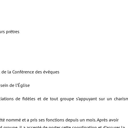
rs prêtres
ux de la Conférence des évêques
sein de l’Église
iations de fidèles et de tout groupe s’appuyant sur un charis
été nommé et a pris ses fonctions depuis un mois. Après avoir
groupe, il a accepté de porter cette coordination et d’assurer la