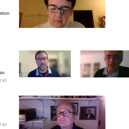
ation
sau
 ici
 ici