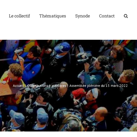
Le collectif
Thématiques
Synode
Contact
Accueil
Contributions
plénières
Assemblée plénière du 15 mars 2022