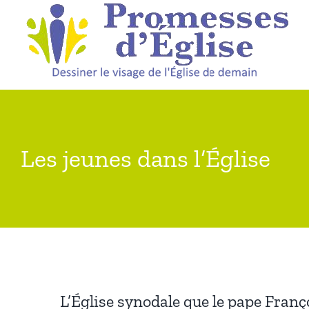
Passer
au
contenu
Les jeunes dans l’Église
L’Église synodale que le pape Franço