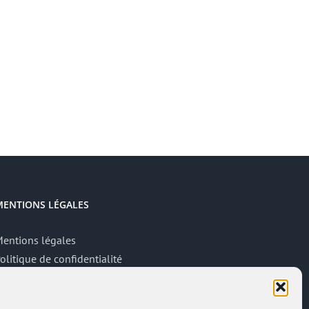
MENTIONS LÉGALES
entions légales
olitique de confidentialité
ite réalisé par
ACCK
ccès administrateur