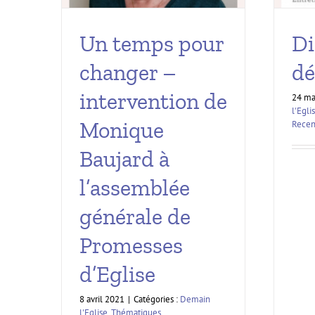
Un temps pour
Di
changer –
dé
intervention de
24 ma
l'Egli
Monique
Recens
Baujard à
l’assemblée
générale de
Promesses
d’Eglise
8 avril 2021
|
Catégories :
Demain
l'Eglise
,
Thématiques