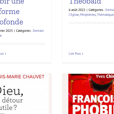
bir une
Théobald
forme
6 août 2022
|
Catégories :
Dema
l'Eglise
,
Périphéries
,
Thématique
ofonde
vrier 2023
|
Catégories :
Demain
se
Lire Plus
lus