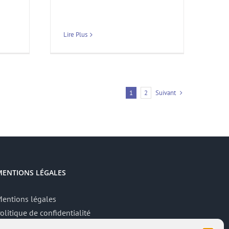
Lire Plus
Suivant
1
2
MENTIONS LÉGALES
entions légales
olitique de confidentialité
ite réalisé par
ACCK