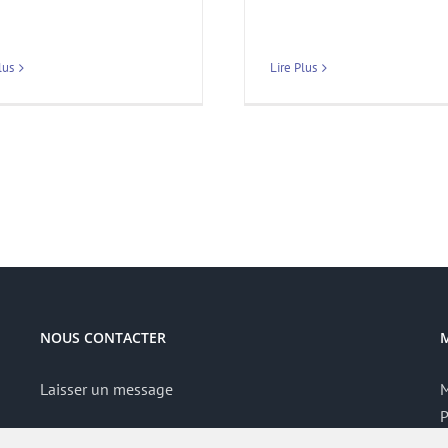
lus
Lire Plus
NOUS CONTACTER
Laisser un message
M
P
S