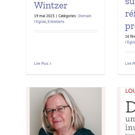
su
Wintzer
ré
19 mai 2023
|
Catégories :
Demain
l'Eglise
,
Entretiens
pr
16 fé
l'Egli
Lire Plus
Lire P