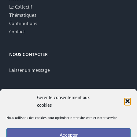
Le Collectif
Thématiques
Contributions
Contact
NOUS CONTACTER
Laisser un message
MENTIONS LÉGALES
Gérer le consentement aux
cookies
Mentions légales
Politique de confidentialité
Nous utilisons des cookies pour optimiser notre site web et notre service.
Site réalisé par
ACCK
Accepter