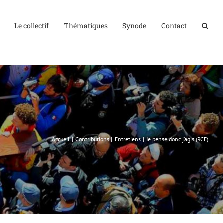
Le collectif
Thématiques
Synode
Contact
Accueil
Contributions
Entretiens
Je pense donc j’agis (RCF)