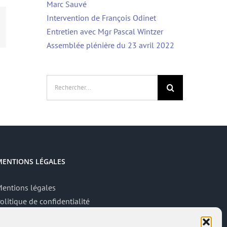
Marc Sauvé
Intervention de François Odinet
App
mail
Entretien avec Mgr Pascal Wintzer
Assemblée plénière du 23 avril 2022
Rechercher:
MENTIONS LÉGALES
entions légales
olitique de confidentialité
ite réalisé par
ACCK