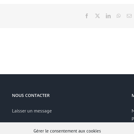
Facebook
X
LinkedIn
Whats
E
NOUS CONTACTER
Laisser un message
M
P
S
Gérer le consentement aux cookies