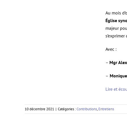
Au mois d’o
Église syn
majeur pour
s’exprimer 
Avec :
–
Mgr Alex
–
Monique 
Lire et éco
10 décembre 2021
|
Catégories :
Contributions
,
Entretiens