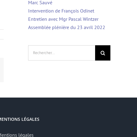
Marc Sauvé
Intervention de François Odinet
Entretien avec Mgr Pascal Wintzer
Assemblée plénière du 23 avril 2022
Rechercher:
App
mail
MENTIONS LÉGALES
entions légales