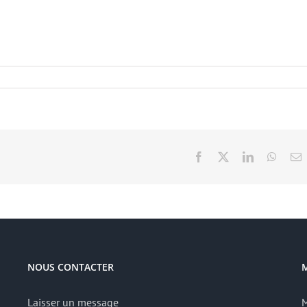
Facebook
X
LinkedIn
Whats
E
NOUS CONTACTER
Laisser un message
M