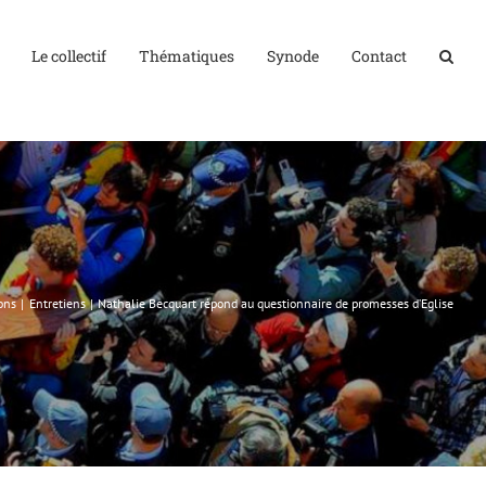
Le collectif
Thématiques
Synode
Contact
ons
Entretiens
Nathalie Becquart répond au questionnaire de promesses d’Eglise