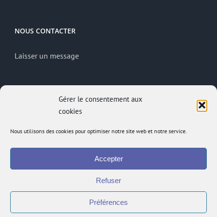
NOUS CONTACTER
Laisser un message
MENTIONS LÉGALES
Gérer le consentement aux
cookies
Mentions légales
Politique de confidentialité
Nous utilisons des cookies pour optimiser notre site web et notre service.
Site réalisé par
ACCK
Accepter
Accès administrateur
Accès à l’intranet
Refuser
Préférences