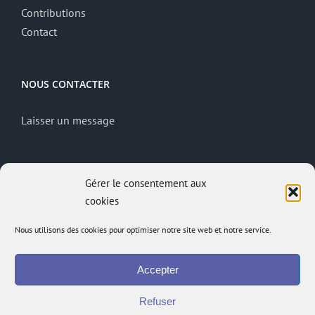
Contributions
Contact
NOUS CONTACTER
Laisser un message
MENTIONS LÉGALES
Gérer le consentement aux
cookies
Mentions légales
Politique de confidentialité
Nous utilisons des cookies pour optimiser notre site web et notre service.
Site réalisé par
ACCK
Accepter
Accès administrateur
Accès à l’intranet
Refuser