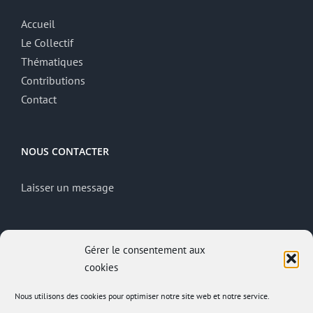
Accueil
Le Collectif
Thématiques
Contributions
Contact
NOUS CONTACTER
Laisser un message
MENTIONS LÉGALES
Gérer le consentement aux
cookies
Mentions légales
Politique de confidentialité
Nous utilisons des cookies pour optimiser notre site web et notre service.
Site réalisé par
ACCK