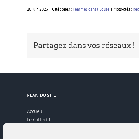
20 juin 2023
|
Catégories :
Femmes dans l'Eglise
|
Mots-clés :
Rec
Partagez dans vos réseaux !
PLAN DU SITE
Accueil
Le Collectif
Thématiques
Contributions