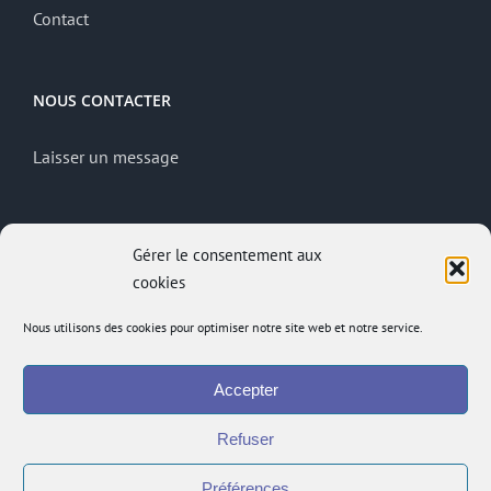
Contact
NOUS CONTACTER
Laisser un message
MENTIONS LÉGALES
Gérer le consentement aux
cookies
Mentions légales
Politique de confidentialité
Nous utilisons des cookies pour optimiser notre site web et notre service.
Site réalisé par
ACCK
Accepter
Accès administrateur
Accès à l’intranet
Refuser
Préférences