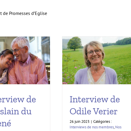
t de Promesses d’Eglise
erview de
Interview de
slain du
Odile Verier
ené
26 juin 2023
|
Catégories :
Interviews de nos membres
,
Nos