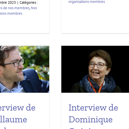
organisations membres
mbre 2023
|
Catégories :
ws de nos membres
,
Nos
tions membres
Interview de
erview de
Dominique
llaume