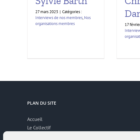
Chr
Sylvie Barth
Dan
27 mars 2023
|
Catégories :
Interviews de nos membres
,
Nos
organisations membres
17 févri
Intervie
organisa
PLAN DU SITE
Accueil
Le Collectif
Thématiques