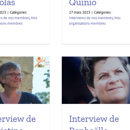
Quinio
olas
27 mars 2023
|
Catégories :
2023
|
Catégories :
Interviews de nos membres
,
Nos
ws de nos membres
,
Nos
organisations membres
tions membres
erview de
Interview de