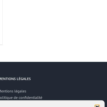
MENTIONS LÉGALES
entions légales
olitique de confidentialité
ite réalisé par
ACCK