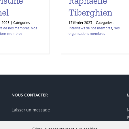
istine
Raphaëlle
el
Tiberghien
er 2023
|
Catégories :
17 février 2023
|
Catégories :
ws de nos membres
,
Nos
Interviews de nos membres
,
Nos
tions membres
organisations membres
NOUS CONTACTER
Laisser un message
M
P
S