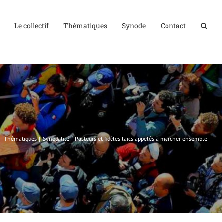
Le collectif
Thématiques
Synode
Contact
Thématiques
Synodalité
Pasteurs et fidèles laïcs appelés à marcher ensemble