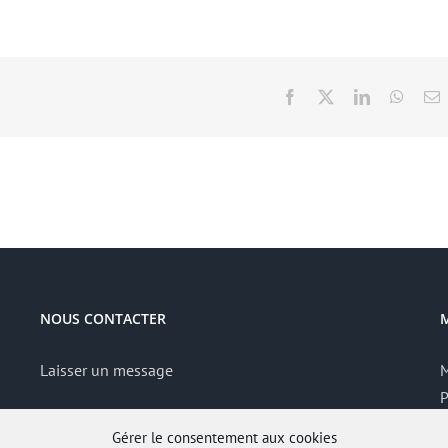
Facebook
X
LinkedIn
Whats
E
NOUS CONTACTER
Laisser un message
M
P
S
Gérer le consentement aux cookies