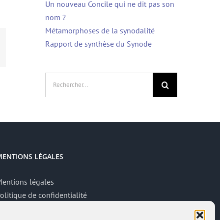
Un nouveau Concile qui ne dit pas son
nom ?
Métamorphoses de la synodalité
Rapport de synthèse du Synode
App
mail
Rechercher:
MENTIONS LÉGALES
entions légales
olitique de confidentialité
ite réalisé par
ACCK