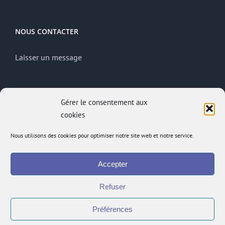
NOUS CONTACTER
Laisser un message
MENTIONS LÉGALES
Gérer le consentement aux
cookies
Mentions légales
Politique de confidentialité
Nous utilisons des cookies pour optimiser notre site web et notre service.
Site réalisé par
ACCK
Accepter
Accès administrateur
Accès à l’intranet
Refuser
Préférences