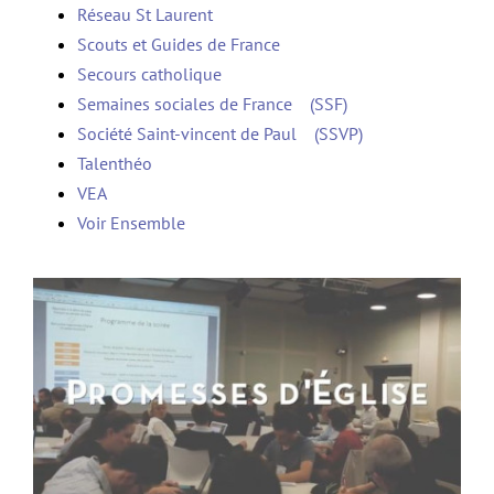
Réseau St Laurent
Scouts et Guides de France
Secours catholique
Semaines sociales de France (SSF)
Société Saint-vincent de Paul (SSVP)
Talenthéo
VEA
Voir Ensemble