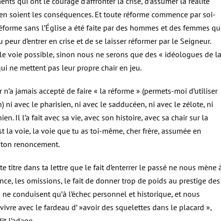
ts qui ont le courage d’affronter la crise, d’assumer la réalité
’en soient les conséquences. Et toute réforme commence par soi-
éforme sans l’Église a été faite par des hommes et des femmes qu
u peur d’entrer en crise et de se laisser réformer par le Seigneur.
ule voie possible, sinon nous ne serons que des « idéologues de l
ui ne mettent pas leur propre chair en jeu.
 n’a jamais accepté de faire « la réforme » (permets-moi d’utiliser
n) ni avec le pharisien, ni avec le sadducéen, ni avec le zélote, ni
ien. Il l’a fait avec sa vie, avec son histoire, avec sa chair sur la
’est la voie, la voie que tu as toi-même, cher frère, assumée en
 ton renoncement.
ste titre dans ta lettre que le fait d’enterrer le passé ne nous mène 
lence, les omissions, le fait de donner trop de poids au prestige des
s ne conduisent qu’à l’échec personnel et historique, et nous
ivre avec le fardeau d’ »avoir des squelettes dans le placard »,
t l’adage.