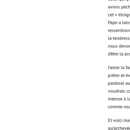
avons péch
cet « éloig
Pape a lais
ressentiron
la tendress
nous devon
d’être la p
J’aime la f
prêtre et é
pastoral au
voudrais c
intense à l
comme vous
Et voici ma
qu’archevêq