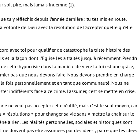
ur soit pire, mais jamais indemne (1).
ue tu y réfléchis depuis l’année dernière : tu t’es mis en route,
a volonté de Dieu avec la résolution de l’accepter quelle qu’elle
ccord avec toi pour qualifier de catastrophe la triste histoire des
s et la façon dont l’Église les a traités jusqu’à récemment. Prendr
de cette hypocrisie dans la manière de vivre la foi est une grâce,
remier pas que nous devons faire. Nous devons prendre en charge
 à la fois personnellement et en tant que communauté. Nous ne
ter indifférents face à ce crime. L’assumer, c’est se mettre en crise.
de ne veut pas accepter cette réalité, mais c’est le seul moyen, ca
 « résolutions » pour changer sa vie sans « mettre la chair sur le
ène à rien. Les réalités personnelles, sociales et historiques sont
t ne doivent pas être assumées par des idées ; parce que les idée