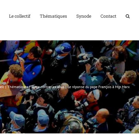
Le collectif
Thématiques
Synode
Contact
eil
Thématiques
Lutte contre les abus
Le réponse du pape François à Mgr Marx