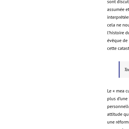
sont discuté
assumée et 
interprétée
cela ne no
l’histoire 
évêque de l
cette catas
To
Le « mea cu
plus d’une
personnelle
attitude q
une réforme