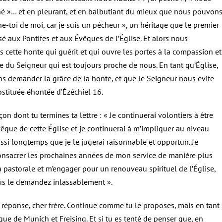
é »… et en pleurant, et en balbutiant du mieux que nous pouvon
ne-toi de moi, car je suis un pécheur », un héritage que le premier
sé aux Pontifes et aux Évêques de l’Église. Et alors nous
s cette honte qui guérit et qui ouvre les portes à la compassion et
e du Seigneur qui est toujours proche de nous. En tant qu’Église,
s demander la grâce de la honte, et que le Seigneur nous évite
rostituée éhontée d’Ézéchiel 16.
açon dont tu termines ta lettre : « Je continuerai volontiers à être
vêque de cette Église et je continuerai à m’impliquer au niveau
ssi longtemps que je le jugerai raisonnable et opportun. Je
onsacrer les prochaines années de mon service de manière plus
a pastorale et m’engager pour un renouveau spirituel de l’Église,
 le demandez inlassablement ».
 réponse, cher frère. Continue comme tu le proposes, mais en tant
ue de Munich et Freising. Et si tu es tenté de penser que, en