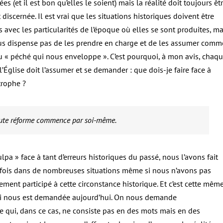
es (et il est bon qu’elles le soient) mais la réalité doit toujours êt
discernée. Il est vrai que les situations historiques doivent être
s avec les particularités de l’époque où elles se sont produites, ma
us dispense pas de les prendre en charge et de les assumer comm
du « péché qui nous enveloppe ». C’est pourquoi, à mon avis, chaq
’Église doit l’assumer et se demander : que dois-je faire face à
trophe ?
ute réforme commence par soi-même.
lpa » face à tant d’erreurs historiques du passé, nous l’avons fait
 fois dans de nombreuses situations même si nous n’avons pas
ment participé à cette circonstance historique. Et c’est cette mêm
ui nous est demandée aujourd’hui. On nous demande
 qui, dans ce cas, ne consiste pas en des mots mais en des