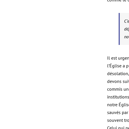
C’
dé
no
Il est urge
l’Église a 
désolation,
devons suiv
commis une
institution
notre Églis
sauvés par 
souvent tr
Celui qui p