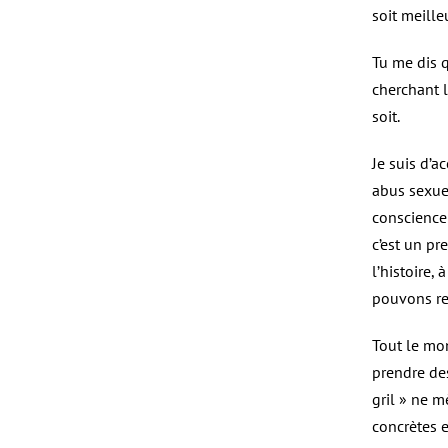
soit meille
Tu me dis q
cherchant l
soit.
Je suis d’a
abus sexuel
conscience 
c’est un p
l’histoire,
pouvons res
Tout le mon
prendre des
gril » ne m
concrètes e