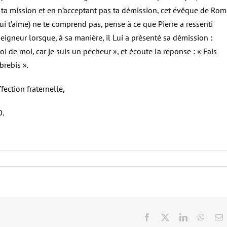
 ta mission et en n’acceptant pas ta démission, cet évêque de Rom
qui t’aime) ne te comprend pas, pense à ce que Pierre a ressenti
eigneur lorsque, à sa manière, il Lui a présenté sa démission :
oi de moi, car je suis un pécheur », et écoute la réponse : « Fais
brebis ».
fection fraternelle,
.
Facebook
X
LinkedIn
Whats
E