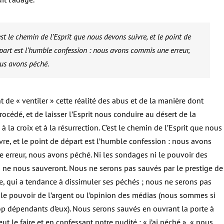
est le chemin de l’Esprit que nous devons suivre, et le point de
part est l’humble confession : nous avons commis une erreur,
us avons péché.
nt de « ventiler » cette réalité des abus et de la manière dont
procédé, et de laisser l’Esprit nous conduire au désert de la
 à la croix et à la résurrection. C’est le chemin de l’Esprit que nous
re, et le point de départ est l’humble confession : nous avons
 erreur, nous avons péché. Ni les sondages ni le pouvoir des
s ne nous sauveront. Nous ne serons pas sauvés par le prestige de
e, qui a tendance à dissimuler ses péchés ; nous ne serons pas
le pouvoir de l’argent ou l’opinion des médias (nous sommes si
op dépendants d’eux). Nous serons sauvés en ouvrant la porte à
eut le faire et en confessant notre nudité : « j’ai péché », « nous