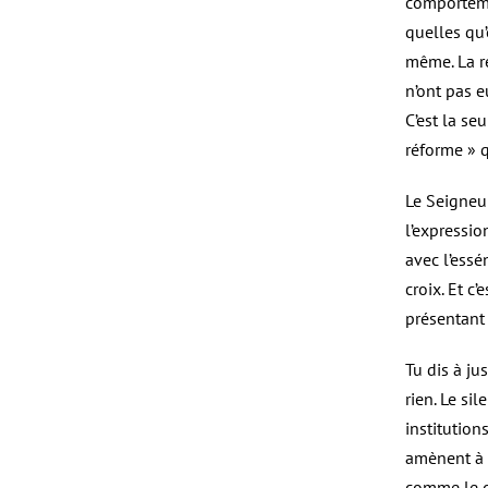
comportemen
quelles qu
même. La r
n’ont pas e
C’est la se
réforme » q
Le Seigneur
l’expressio
avec l’essén
croix. Et c
présentant
Tu dis à ju
rien. Le si
institution
amènent à v
comme le di