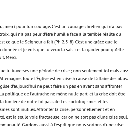
d, merci pour ton courage. C’est un courage chrétien qui n’a pas
roix, qui n’a pas peur d’être humilié face à la terrible réalité du
’est ce que le Seigneur a fait (Ph 2,5-8). C’est une grâce que le
a donnée et je vois que tu veux la saisir et la garder pour qu’elle
it. Merci.
ue tu traverses une période de crise ; non seulement toi mais aus
 Allemagne. Toute l’Église est en crise à cause de l’affaire des abus.
Église d’aujourd’hui ne peut faire un pas en avant sans affronter
 La politique de l’autruche ne mène nulle part, et la crise doit être
a lumière de notre foi pascale. Les sociologismes et les
mes sont inutiles. Affronter la crise, personnellement et en
 est la seule voie fructueuse, car on ne sort pas d’une crise seul,
mmunauté. Gardons aussi à l’esprit que nous sortons d’une crise