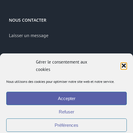
NOUS CONTACTER
Laisser un message
MENTIONS LÉGALES
Gérer le consentement aux
cookies
Mentions légales
Politique de confidentialité
Nous utilisons des cookies pour optimiser notre site web et notre service.
Site réalisé par
ACCK
Accepter
Accès administrateur
Accès à l’intranet
Refuser
Préférences